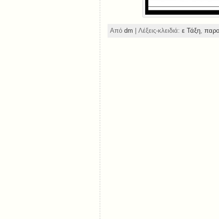
Από
dm
| Λέξεις-κλειδιά:
ε Τάξη
,
παρο