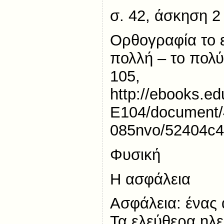
σ. 42, άσκηση 2
Ορθογραφία το ε
πολλή – το πολύ
105,
http://ebooks.e
E104/document
085nvo/52404c4
Φυσική
Η ασφάλεια
Ασφάλεια: ένας 
Τα ελεύθερα ηλ