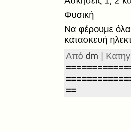
Ασκήσεις 1, 2 κα
Φυσική
Να φέρουμε όλα 
κατασκευή ηλεκ
Από
dm
| Κατηγ
============
============
==