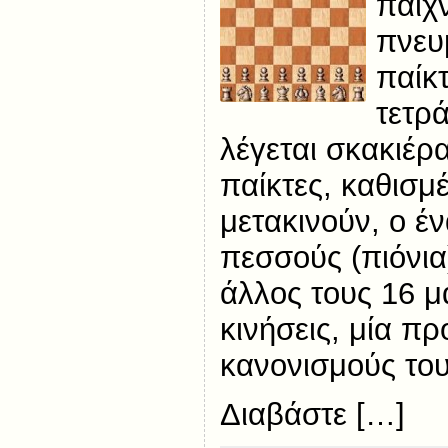
παιχν
πνευ
παίκτ
τετρ
λέγεται σκακιέρα
παίκτες, καθισμέ
μετακινούν, ο έ
πεσσούς (πιόνια)
άλλος τους 16 μ
κινήσεις, μία πρ
κανονισμούς του
Διαβάστε […]