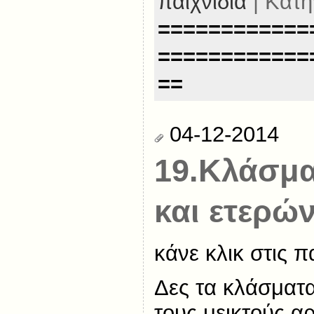
παιχνίδια
| Κατη
============
============
==
04-12-2014
19.Κλάσμ
και ετερώ
κάνε κλικ στις 
Δες τα κλάσματα
τους μεικτούς α