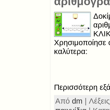
αριθμογρα
Δοκί
αριθ
ΚΛΙΚ
Χρησιμοποίησε ό
καλύτερα:
Περισσότερη εξ
Από
dm
| Λέξεις